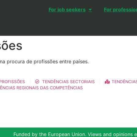
For job seekers
For professio
sões
na procura de profissões entre países.
PROFISSÕES
TENDÊNCIAS SECTORIAIS
TENDÊNCIAS
ÊNCIAS REGIONAIS DAS COMPETÊNCIAS
Funded by the European Union. Views and opinions e