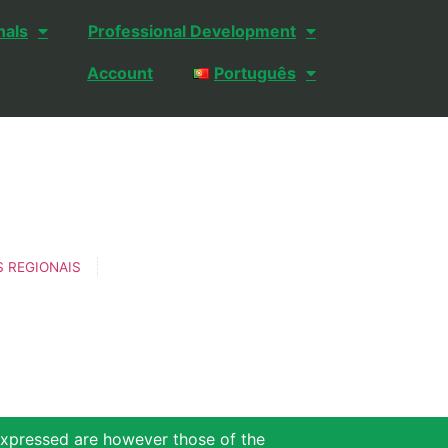
nals
Professional Development
Account
Português
 REGIONAIS
xpressed are however those of the